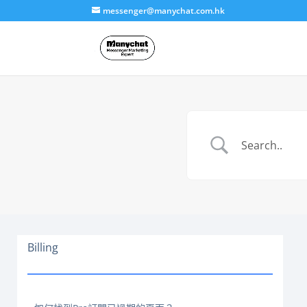
messenger@manychat.com.hk
Billing