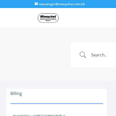
messenger@manychat.com.hk
Billing