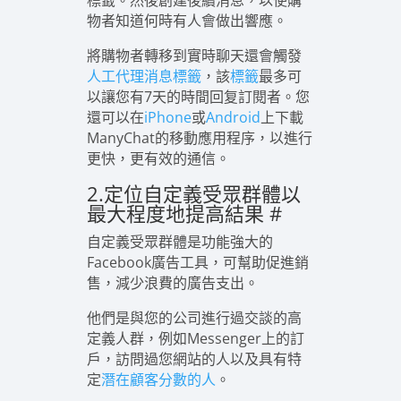
標籤。然後創建後續消息，以使購
物者知道何時有人會做出響應。
將購物者轉移到實時聊天還會觸發
人工代理消息標籤
，該
標籤
最多可
以讓您有7天的時間回复訂閱者。您
還可以在
iPhone
或
Android
上下載
ManyChat的移動應用程序，以進行
更快，更有效的通信。
2.定位自定義受眾群體以
最大程度地提高結果
#
自定義受眾群體是功能強大的
Facebook廣告工具，可幫助促進銷
售，減少浪費的廣告支出。
他們是與您的公司進行過交談的高
定義人群，例如Messenger上的訂
戶，訪問過您網站的人以及具有特
定
潛在顧客分數的人
。