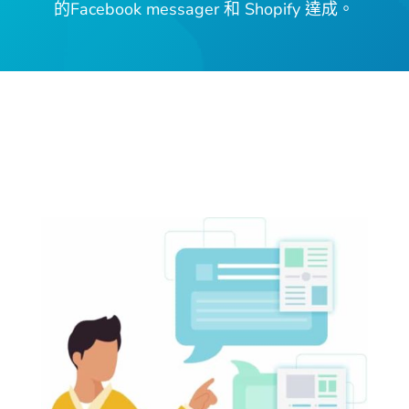
的Facebook messager 和 Shopify 達成。