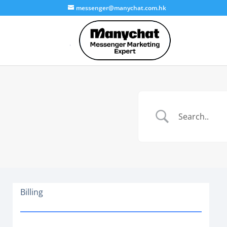
messenger@manychat.com.hk
Billing