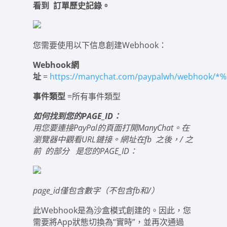
看到
訂單歷史記錄
。
您需要使用以下信息創建Webhook：
Webhook網
址
=
https://manychat.com/paypalwh/webhook/*
事件類型
=所有事件類型
如何找到您的PAGE_ID：
用您要連接PayPal的頁面打開ManyChat。在
瀏覽器中觀看URL鏈接。網址在
fb
之後，
/
之
前
的部分
是您的PAGE_ID：
page_id僅包含數字（不包含fb和/）
此Webhook是為沙盒模式創建的。因此，您
需要將App狀態切換為“實時”，並再次通過