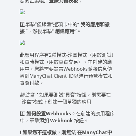
您的企業帳戶
登錄到儀表板
：
3️⃣單擊“儀錶盤”選項卡中的“
我的應用和憑
據
”，然後單擊“
創建應用”
。
此應用程序有2種模式-沙盒模式（用於測試）
和實時模式（用於真實交易）。在創建的應
用中，您將需要設置Webhooks並將信息傳
輸到ManyChat Client_ID以進行預覽模式和
實際付款。
請注意：
如果要測試“貝寶”按鈕，則需要在
“沙盒”模式下創建一個單獨的應用
4️⃣
如何設置Webhooks。
在創建的應用程序
中，單擊
添加
Webhook
按鈕。
❗️
如果您不這樣做，則無法
在ManyChat中