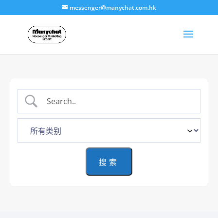
messenger@manychat.com.hk