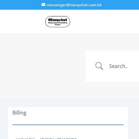
messenger@manychat.com.hk
Billing