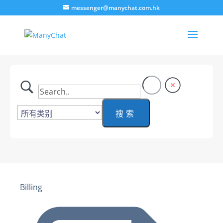
messenger@manychat.com.hk
Billing