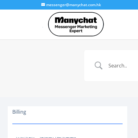
messenger@manychat.com.hk
Billing