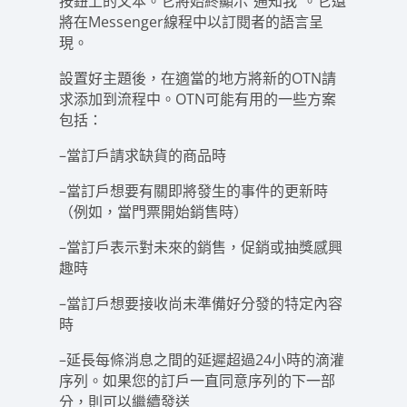
按鈕上的文本。它將始終顯示“通知我”。它還
將在Messenger線程中以訂閱者的語言呈
現。
設置好主題後，在適當的地方將新的OTN請
求添加到流程中。OTN可能有用的一些方案
包括：
–當訂戶請求缺貨的商品時
–當訂戶想要有關即將發生的事件的更新時
（例如，當門票開始銷售時）
–當訂戶表示對未來的銷售，促銷或抽獎感興
趣時
–當訂戶想要接收尚未準備好分發的特定內容
時
–延長每條消息之間的延遲超過24小時的滴灌
序列。如果您的訂戶一直同意序列的下一部
分，則可以繼續發送