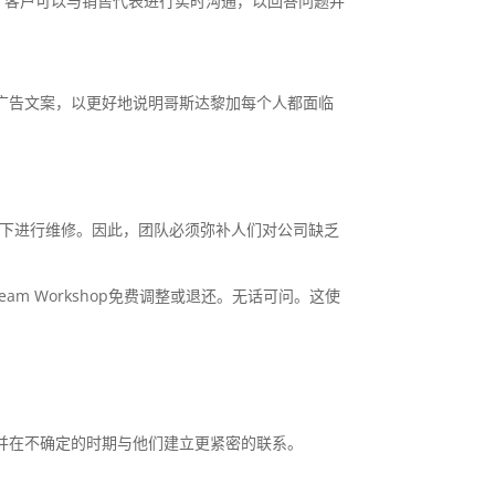
时聊天，客户可以与销售代表进行实时沟通，以回答问题并
广告文案，以更好地说明哥斯达黎加每个人都面临
将其丢下进行维修。因此，团队必须弥补人们对公司缺乏
eam Workshop免费调整或退还。无话可问。这使
并在不确定的时期与他们建立更紧密的联系。