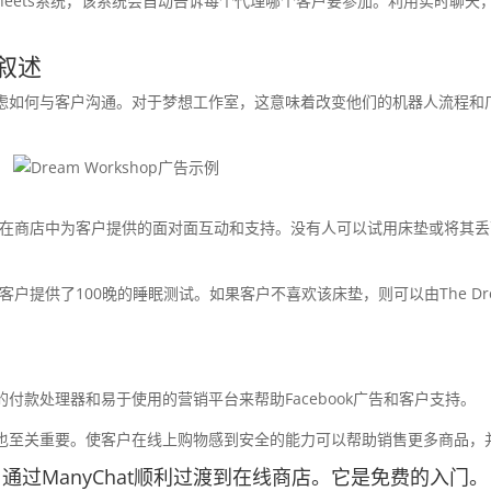
oogle Sheets系统，该系统会自动告诉每个代理哪个客户要参加。利用实
叙述
虑如何与客户沟通。对于梦想工作室，这意味着改变他们的机器人流程和
复制他们始终在商店中为客户提供的面对面互动和支持。没有人可以试用床垫或
p为新客户提供了100晚的睡眠测试。如果客户不喜欢该床垫，则可以由The Dr
付款处理器和易于使用的营销平台来帮助Facebook广告和客户支持。
也至关重要。使客户在线上购物感到安全的能力可以帮助销售更多商品，
通过ManyChat顺利过渡到在线商店。它是免费的入门。