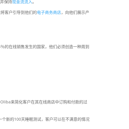
系并保持
现金流流入
。
功能将客户引导到他们的
电子商务商店
，向他们展示产
5％的在线销售发生的国家，他们必须创造一种周到
付平台Oliba来简化客户在其在线商店中订购和付款的过
一个新的100天睡眠测试，客户可以在不满意的情况