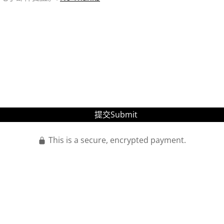
提交Submit
Press enter to purchase
This is a secure, encrypted payment.