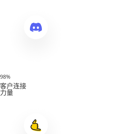
98
%
客户连接
力量