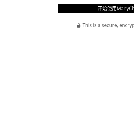
开始使用ManyCha
Press enter to 
This is a secure, encr